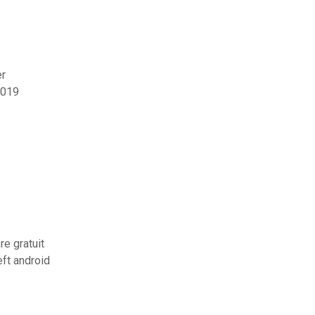
er
2019
re gratuit
ft android