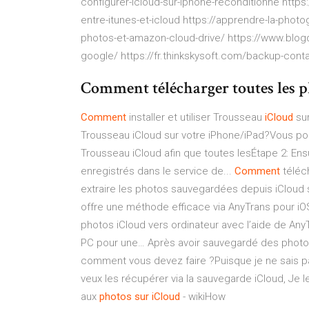
configurer-icloud-sur-iphone-reconditionne http
entre-itunes-et-icloud https://apprendre-la-pho
photos-et-amazon-cloud-drive/ https://www.bl
google/ https://fr.thinkskysoft.com/backup-cont
Comment télécharger toutes les 
Comment
installer et utiliser Trousseau
iCloud
sur
Trousseau iCloud sur votre iPhone/iPad?Vous pou
Trousseau iCloud afin que toutes lesÉtape 2: Ens
enregistrés dans le service de...
Comment
téléc
extraire les photos sauvegardées depuis iCloud
offre une méthode efficace via AnyTrans pour iOS 
photos iCloud vers ordinateur avec l’aide de Any
PC pour une… Après avoir sauvegardé des photos 
comment vous devez faire ?Puisque je ne sais pa
veux les récupérer via la sauvegarde iCloud, Je
aux
photos
sur
iCloud
- wikiHow