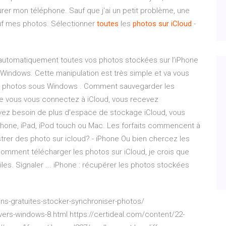
urer mon téléphone. Sauf que j'ai un petit problème, une
 sauf mes photos. Sélectionner
toutes
les
photos
sur
iCloud
-
 automatiquement toutes vos photos stockées sur l’iPhone
C Windows. Cette manipulation est très simple et va vous
ule photos sous Windows . Comment sauvegarder les
ue vous vous connectez à iCloud, vous recevez
avez besoin de plus d’espace de stockage iCloud, vous
Phone, iPad, iPod touch ou Mac. Les forfaits commencent à
trer des photo sur icloud? - iPhone Ou bien chercez les
omment télécharger les photos sur iCloud, je crois que
les. Signaler ... iPhone : récupérer les photos stockées
ons-gratuites-stocker-synchroniser-photos/
vers-windows-8.html https://certideal.com/content/22-