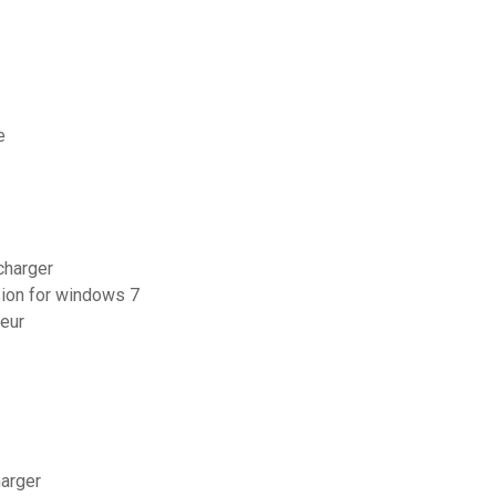
e
charger
sion for windows 7
teur
harger