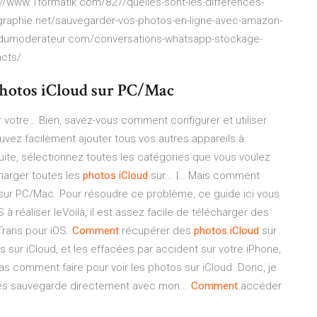
s://www.1formatik.com/827/quelles-sont-les-differences-
tographie.net/sauvegarder-vos-photos-en-ligne-avec-amazon-
ogdumoderateur.com/conversations-whatsapp-stockage-
acts/
photos iCloud sur PC/Mac
 votre… Bien, savez-vous comment configurer et utiliser
vez facilement ajouter tous vos autres appareils à
uite, sélectionnez toutes les catégories que vous voulez
harger toutes les
photos
iCloud
sur... |… Mais comment
 sur PC/Mac. Pour résoudre ce problème, ce guide ici vous
à réaliser leVoilà, il est assez facile de télécharger des
Trans pour iOS.
Comment
récupérer des
photos
iCloud
sur
sur iCloud, et les effacées par accident sur votre iPhone,
s comment faire pour voir les photos sur iCloud. Donc, je
 les sauvegarde directement avec mon...
Comment
accéder