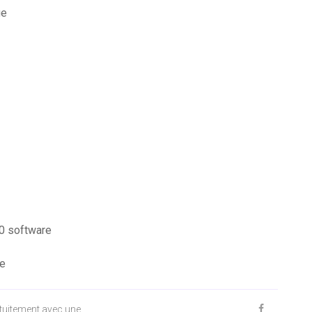
ge
10 software
re
ratuitement avec une